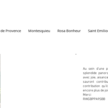
 de Provence
Montesquieu
Rosa Bonheur
Saint Emili
Gîtes &
Au sein d'une p
Patrimoine
splendide panor
avec joie, aisance
sauront contrib
contribution qu'
encore plus de joi
Merci
RWGBPPA9SBB