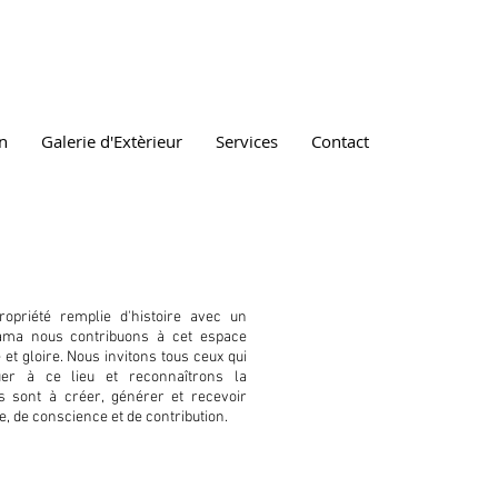
on
Galerie d'Extèrieur
Services
Contact
ropriété remplie d'histoire avec un
ama nous contribuons à cet espace
 et gloire. Nous invitons tous ceux qui
uer à ce lieu et reconnaîtrons la
ils sont à créer, générer et recevoir
e, de conscience et de contribution.